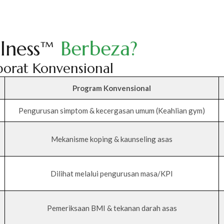
llness™
B
e
r
b
e
z
a
?
rporat Konvensional
Program Konvensional
Pengurusan simptom & kecergasan umum (Keahlian gym)
Mekanisme koping & kaunseling asas
Dilihat melalui pengurusan masa/KPI
Pemeriksaan BMI & tekanan darah asas