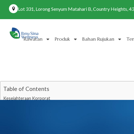
Lot 331, Lorong Senyum Matahari B, Country Heights, 4
Rawatan
Produk
Bahan Rujukan
Te
Table of Contents
Kesejahteraan Korporat
Kesejahteraan Korporat & Sains Fitrah: Membangunkan Tenaga Kerja Berpr
Memahami “Teknologi Fitrah” Pasukan Anda
Siapa Memerlukan Corporate Overhaul?
Protokol 4-Sistem “Corporate Overhaul”
Hasil Corporate Overhaul
Mulakan Perjalanan Kesejahteraan Anda