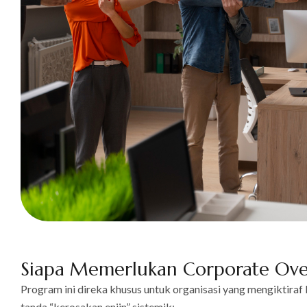
Siapa Memerlukan Corporate Ove
Program ini direka khusus untuk organisasi yang mengiktiraf 
tanda “kerosakan enjin” sistemik: