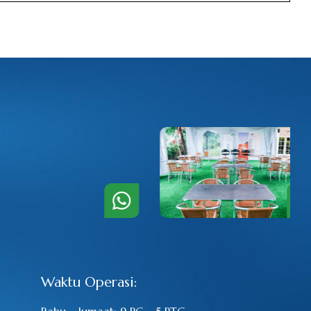
Waktu Operasi:
Rabu – Jumaat: 9 PG – 5 PTG