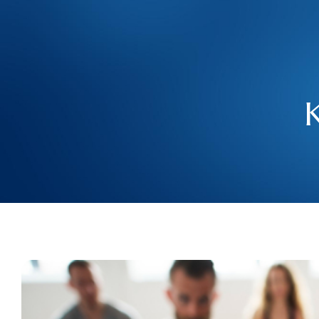
Mengapa Ibnu Sina Wellness™ Berbeza?
Sains Fitrah vs. Kesejahteraan Korporat Konvensional
Hubungi Kami
Address: Lot 331, Lorong Senyum Matahari B, Country Heights, 43000 Kajang, Sel
+603 6043 0663
kob.admin@ibnusinawellness.com
Rawatan Kami
Waktu operasi:
Waktu konsultasi: