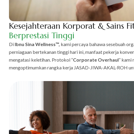
Kesejahteraan Korporat & Sains Fi
Berprestasi
Tinggi
Di
Ibnu Sina Wellness™,
kami percaya bahawa sesebuah organ
perniagaan bertekanan tinggi hari ini, manfaat pekerja konven
mengatasi keletihan. Protokol “
Corporate Overhaul
” kami 
mengoptimumkan rangka kerja JASAD-JIWA-AKAL-ROH untuk 