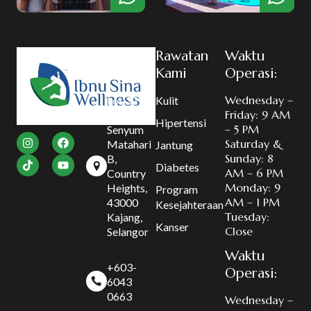
Hubungi
Rawatan
Waktu
Kami
Kami
Operasi:
Wednesday –
Lot 331,
Kulit
Friday: 9 AM
Lorong
Hipertensi
– 5 PM
Senyum
Saturday &
Matahari
Jantung
Sunday: 8
B,
Diabetes
AM – 6 PM
Country
Monday: 9
Heights,
Program
AM – 1 PM
43000
Kesejahteraan
Tuesday:
Kajang,
Kanser
Close
Selangor
Waktu
+603-
Operasi:
6043
0663
Wednesday –